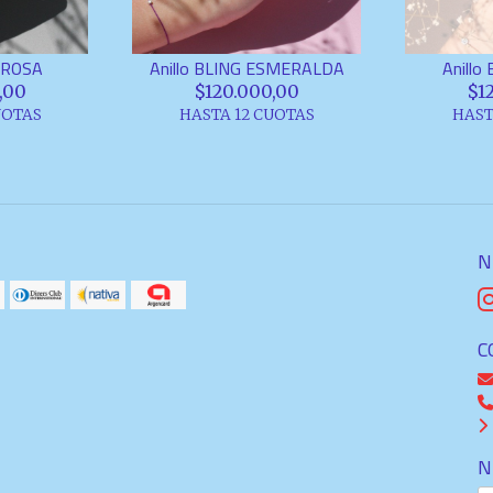
G ROSA
Anillo BLING ESMERALDA
Anill
,00
$120.000,00
$1
UOTAS
HASTA 12 CUOTAS
HAST
N
C
N