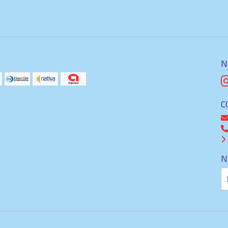
N
C
N