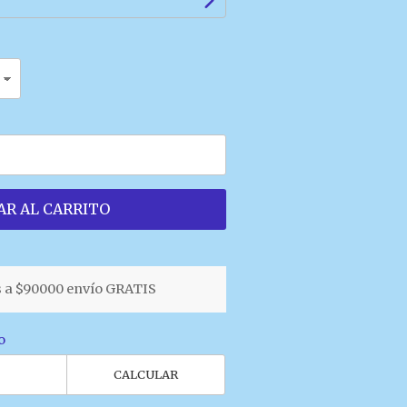
R AL CARRITO
 a $90000 envío GRATIS
o
CALCULAR